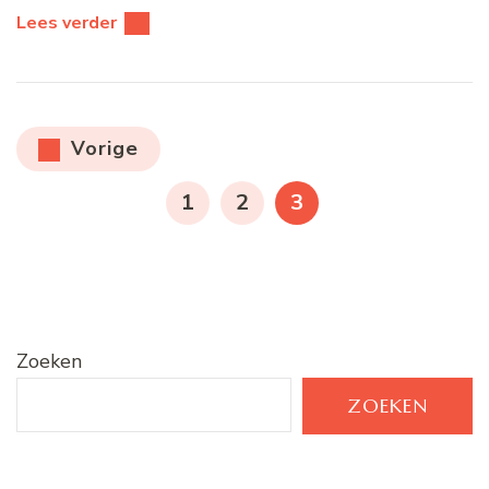
Lees verder
Berichten
Vorige
paginering
PAGINA
PAGINA
PAGINA
1
2
3
Zoeken
ZOEKEN