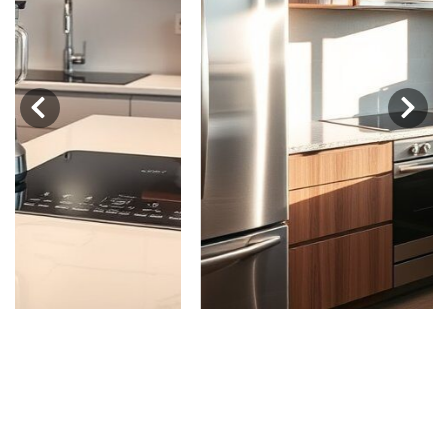
‹
›
Moderne keukenapparaten die
jouw kookroutine verbeteren