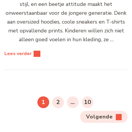
stijl, en een beetje attitude maakt het
onweerstaanbaar voor de jongere generatie. Denk
aan oversized hoodies, coole sneakers en T-shirts
met opvallende prints. Kinderen willen zich niet
alleen goed voelen in hun kleding, ze …
Lees verder
Berichten
paginering
PAGINA
PAGINA
PAGINA
1
2
…
10
Volgende