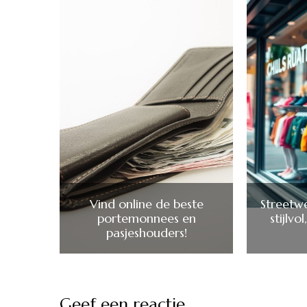
Vind online de beste
Streetw
portemonnees en
stijlv
pasjeshouders!
Geef een reactie