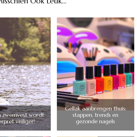
Misschien Ook Leuk...
Gellak aanbrengen thuis:
n zwemvest wordt
stappen, trends en
rpret veiliger!
gezonde nagels