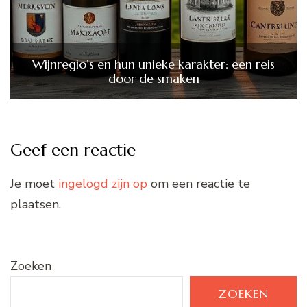
Wijnregio’s en hun unieke karakter: een reis
door de smaken
Geef een reactie
Je moet
ingelogd zijn op
om een reactie te
plaatsen.
Zoeken
ZOEKEN