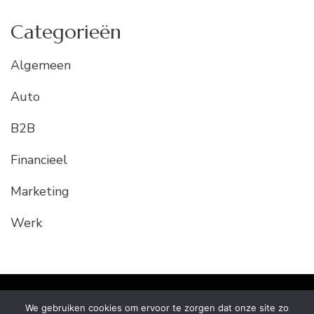
Categorieën
Algemeen
Auto
B2B
Financieel
Marketing
Werk
© Copyright 2026
vakkenweb.nl
. Alle rechten
We gebruiken cookies om ervoor te zorgen dat onze site zo