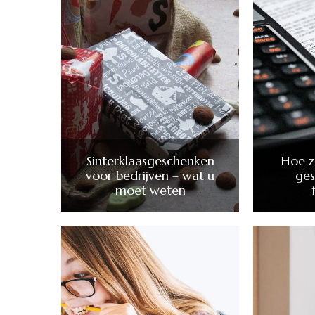
Sinterklaasgeschenken
Hoe z
voor bedrijven – wat u
ges
moet weten